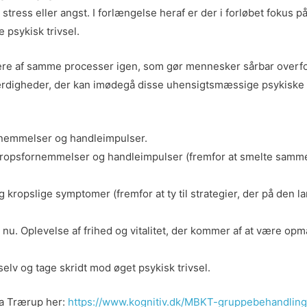
tress eller angst. I forlængelse heraf er der i forløbet fokus på
e psykisk trivsel.
flere af samme processer igen, som gør mennesker sårbar overf
færdigheder, der kan imødegå disse uhensigtsmæssige psykiske 
ornemmelser og handleimpulser.
er, kropsfornemmelser og handleimpulser (fremfor at smelte sam
g kropslige symptomer (fremfor at ty til strategier, der på den 
e nu. Oplevelse af frihed og vitalitet, der kommer af at være o
 selv og tage skridt mod øget psykisk trivsel.
a Trærup her:
https://www.kognitiv.dk/MBKT-gruppebehandling