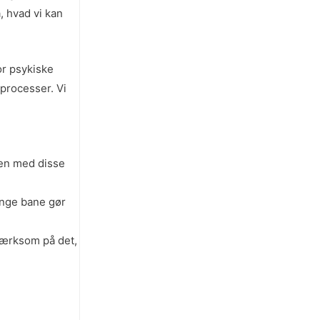
, hvad vi kan
or psykiske
processer. Vi
men med disse
lange bane gør
pmærksom på det,