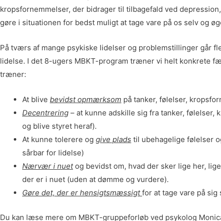
kropsfornemmelser, der bidrager til tilbagefald ved depression, s
gøre i situationen for bedst muligt at tage vare på os selv og øg
På tværs af mange psykiske lidelser og problemstillinger går 
lidelse. I det 8-ugers MBKT-program træner vi helt konkrete 
træner:
At blive
bevidst opmærksom
på tanker, følelser, kropsf
Decentrering
– at kunne adskille sig fra tanker, følels
og blive styret heraf).
At kunne tolerere og
give plads
til ubehagelige følelser o
sårbar for lidelse)
Nærvær i nuet
og bevidst om, hvad der sker lige her, lig
der er i nuet (uden at dømme og vurdere).
Gøre det, der er hensigtsmæssigt
for at tage vare på sig
Du kan læse mere om MBKT-gruppeforløb ved psykolog Monic